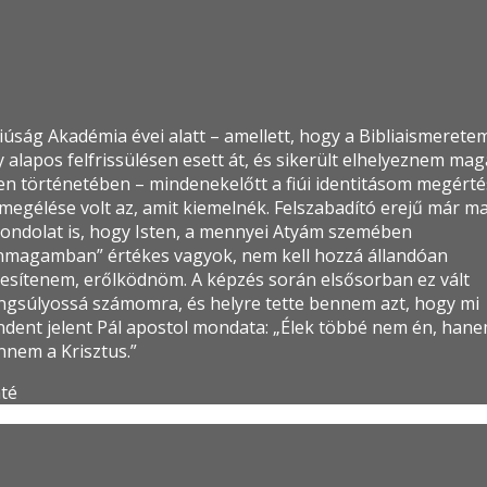
iúság Akadémia évei alatt – amellett, hogy a Bibliaismerete
 alapos felfrissülésen esett át, és sikerült elhelyeznem ma
ten történetében – mindenekelőtt a fiúi identitásom megért
 megélése volt az, amit kiemelnék. Felszabadító erejű már m
gondolat is, hogy Isten, a mennyei Atyám szemében
nmagamban” értékes vagyok, nem kell hozzá állandóan
ljesítenem, erőlködnöm. A képzés során elsősorban ez vált
ngsúlyossá számomra, és helyre tette bennem azt, hogy mi
ndent jelent Pál apostol mondata: „Élek többé nem én, hane
nnem a Krisztus.”
té