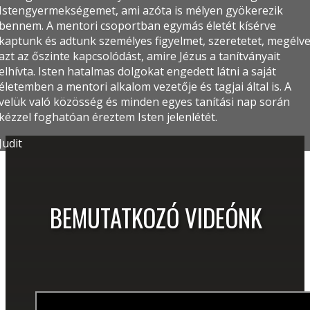
Istengyermekségemet, ami azóta is mélyen gyökerezik
bennem. A mentori csoportban egymás életét kísérve
kaptunk és adtunk személyes figyelmet, szeretetet, megélv
azt az őszinte kapcsolódást, amire Jézus a tanítványait
elhívta. Isten hatalmas dolgokat engedett látni a saját
életemben a mentori alkalom vezetője és tagjai által is. A
velük való közösség és minden egyes tanítási nap során
kézzel foghatóan éreztem Isten jelenlétét.
Judit
BEMUTATKOZÓ VIDEÓNK