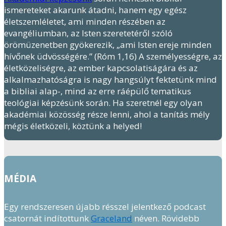
ismereteket akarunk átadni, hanem egy egész
életszemléletet, ami minden részében az
evangéliumban, az Isten szeretetéről szóló
örömüzenetben gyökerezik, „ami Isten ereje minden
hívőnek üdvösségére.” (Róm 1,16) A személyességre, az
életközeliségre, az ember kapcsolatiságára és az
alkalmazhatóságra is nagy hangsúlyt fektetünk mind
a bibliai alap-, mind az erre ráépülő tematikus
teológiai képzésünk során. Ha szeretnél egy olyan
akadémiai közösség része lenni, ahol a tanítás mély
mégis életközeli, köztünk a helyed!
MÉDIA
Egy rendszeresen újabb résszel jelentkező podcast
csatornát indítottunk
Graceland
néven. Rövidebb