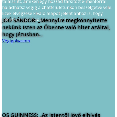
találsz itt, amiken egy hozzád társított e-mentorral
haladhatsz végig a chatfelületünkön beszélgetve vele.
Ezek elvégzése kiváló alapot jelent ahhoz is, hogy
jelentkezz az akadémiai képzésünkre.
JOÓ SÁNDOR: „Mennyire megkönnyítette
nekünk Isten az Őbenne való hitet azáltal,
hogy Jézusban...
Végigolvasom
OS GUINNESS: „Az Istentől jövő elhívás