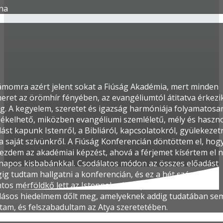
na
ámomra azért jelent sokat a Fiúság Akadémia, mert minden
eret az örömhír fényében, az evangéliumtól átitatva érkezi
g. A kegyelem, szeretet és igazság harmóniája folyamatosa
zékelhető, miközben evangéliumi szemléletű, mély és haszn
ást kapunk Istenről, a Bibliáról, kapcsolatokról, gyülekezet
a saját szívünkről. A Fiúság Konferencián döntöttem el, hog
kezdem az akadémiai képzést, ahová a férjemet kísértem el 
napos kisbabánkkal. Csodálatos módon az összes előadást
gig tudtam hallgatni a konferencián, és ez a hét számomra
ntos mérföldkő lett az Istennel való kapcsolatomban. Sok
llásos hiedelmem dőlt meg, amelyeknek addig tudatában se
tam, és felszabadultam az Atya szeretetében.