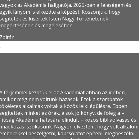
vagyok az Akadémia hallgatója. 2025-ben a feleségem és
egyik lányom is elkezdte a képzést. Köszönjük, hogy
segítetek és kísértek Isten Nagy Történetének
megértésében és megélésében!
Zoltán
ni
A férjemmel kezdtük el az Akadémiát abban az időben,
amikor még nem voltunk házasok. Ezek a szombatok
tökéletes alkalmak voltak a közös lelki épülésre. Ebben
segítettek minket az órák, a sok jó könyv, de főleg a –
Fiúság Akadémia hatására elindult – közös bibliaolvasás és
imádkozási szokásunk. Nagyon élveztem, hogy volt alkalom
emberekkel beszélgetni, kapcsolatot építeni, megbeszélni