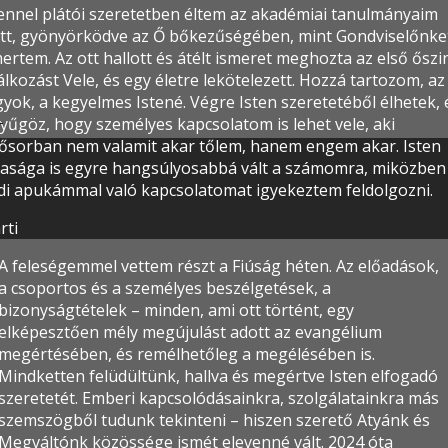
tennel plátói szeretetben éltem az akadémiai tanulmányaim
őtt, gyönyörködve az Ő bőkezűségében, mint Gondviselőnke
ertem. Az ott hallott és átélt ismeret meghozta az első őszi
álkozást Vele, és egy életre lekötelezett. Hozzá tartozom, az
yok, a kegyelmes Istené. Végre Isten szeretetéből élhetek, 
yűgöz, hogy személyes kapcsolatom is lehet vele, aki
ltán
sősorban nem valamit akar tőlem, hanem engem akar. Isten
yasága is egyre hangsúlyosabbá vált a számomra, miközben
ldi apukámmal való kapcsolatomat igyekeztem feldolgozni.
rti
A feleségemmel vettem részt a Fiúság héten. Az előadások,
a csoportos és a személyes beszélgetések, a
bizonyságtételek – minden, ami ott történt, egy
elképesztően mély megújulást adott az evangélium
megértésében, és remélhetőleg a megélésében is.
Mindketten felüdültünk, hallva és megértve Isten elfogadó
szeretetét. Emberi kapcsolódásainkra, szolgálatainkra más
szemszögből tudunk tekinteni – hiszen szerető Atyánk és
Megváltónk közössége ismét elevenné vált. 2024 óta