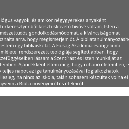
ológus vagyok, és amikor négygyerekes anyaként
turkeresztyénből krisztuskövető hívővé váltam, Isten a
rmészettudós gondolkodásmódomat, a kíváncsiságomat
sználta arra, hogy megismerjem őt. A bibliatanulmányozásh
restem egy bibliaiskolát. A Fiúság Akadémia evangéliumi
mlélete, rendszerezett teológiája segített abban, hogy
szefüggéseiben lássam a Szentírást és Isten munkáját az
etemben. Ajándékként éltem meg, hogy rohanó életemben, e
y teljes napot az ige tanulmányozásával foglalkozhatok.
lesleg, ha nincs az iskola, talán sohasem készültek volna el
yveim a Biblia növényeiről és ételeiről.