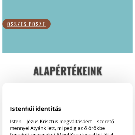
ÖSSZES POSZT
ALAPÉRTÉKEINK
Istenfiúi identitás
Isten – Jézus Krisztus megváltásáért – szerető
mennyei Atyánk lett, mi pedig az ő örökbe
fogadott gyermekei. Mivel Krisztussal hit által