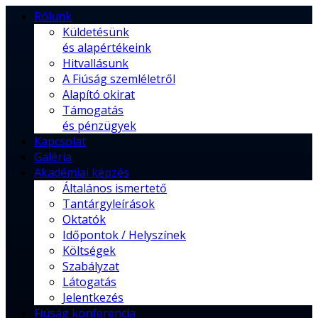
Rólunk
Küldetésünk
és alapértékeink
Hitvallásunk
A Fiúság szemléletről
Alapító okirat
Támogatás
és pénzügyek
Kapcsolat
Galéria
Akadémiai képzés
Általános ismertető
Tantárgyleírások
Oktatók
Időpontok / Helyszínek
Költségek
Szabályzat
Látogatás
Jelentkezés
Fiúság konferencia