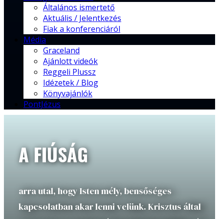
Általános ismertető
Aktuális / Jelentkezés
Fiak a konferenciáról
Média
Graceland
Ajánlott videók
Reggeli Plussz
Idézetek / Blog
Könyvajánlók
PontJézus
A FIÚSÁG
arra utal, hogy Isten mély, bensőséges
kapcsolatban akar lenni velünk. Krisztus által