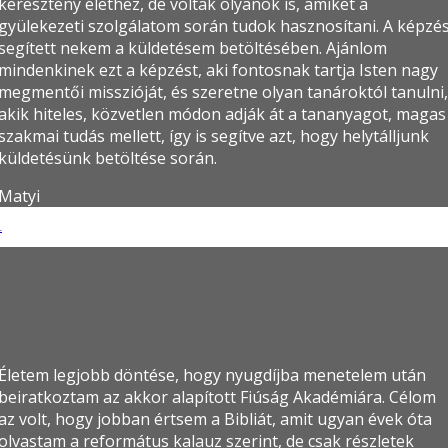
keresztény élethez, de voltak olyanok is, amiket a
gyülekezeti szolgálatom során tudok hasznosítani. A képzé
segített nekem a küldetésem betöltésében. Ajánlom
mindenkinek ezt a képzést, aki fontosnak tartja Isten nagy
megmentői misszióját, és szeretne olyan tanároktól tanulni,
akik hiteles, közvetlen módon adják át a tananyagot, magas
szakmai tudás mellett, így is segítve azt, hogy helytálljunk
küldetésünk betöltése során.
Matyi
tka
Életem legjobb döntése, hogy nyugdíjba menetelem után
beiratkoztam az akkor alapított Fiúság Akadémiára. Célom
az volt, hogy jobban értsem a Bibliát, amit ugyan évek óta
olvastam a református kalauz szerint, de csak részletek