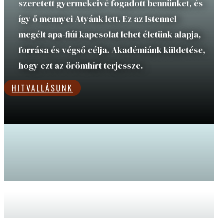
szeretett gyermekeivé fogadott bennünket, és
így ő mennyei Atyánk lett. Ez az Istennel
megélt apa-fiúi kapcsolat lehet életünk alapja,
forrása és végső célja. Akadémiánk küldetése,
hogy ezt az örömhírt terjessze.
HITVALLÁSUNK