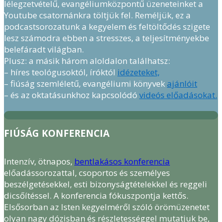
lélegzetvételű, evangéliumközpontű üzeneteinket a
Youtube csatornánkra töltjük fel. Reméljük, ez a
podcastsorozatunk a kegyelem és feltöltődés szigete
lesz számodra ebben a stresszes, a teljesítményekbe
belefáradt világban.
Plusz: a másik három aloldalon találhatsz:
– híres teológusoktól, íróktól
idézeteket,
– fiúság szemléletű, evangéliumi könyvek
ajánlóit
– és az oktatásunkhoz kapcsolódó
videós előadásokat.
FIÚSÁG KONFERENCIA
Intenzív, ötnapos,
bentlakásos konferencia
előadássorozattal, csoportos és személyes
beszélgetésekkel, esti bizonyságtételekkel és reggeli
dicsőítéssel. A konferencia fókuszpontja kettős.
Elsősorban az Isten kegyelméről szóló örömüzenetet
olyan nagy dózisban és részletességgel mutatjuk be,