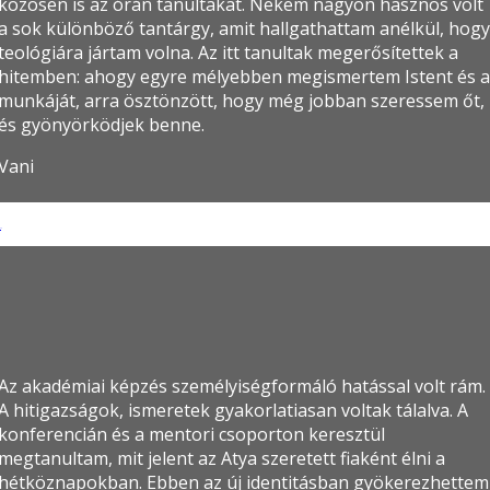
közösen is az órán tanultakat. Nekem nagyon hasznos volt
a sok különböző tantárgy, amit hallgathattam anélkül, hogy
teológiára jártam volna. Az itt tanultak megerősítettek a
hitemben: ahogy egyre mélyebben megismertem Istent és a
munkáját, arra ösztönzött, hogy még jobban szeressem őt,
és gyönyörködjek benne.
Vani
li
Az akadémiai képzés személyiségformáló hatással volt rám.
A hitigazságok, ismeretek gyakorlatiasan voltak tálalva. A
konferencián és a mentori csoporton keresztül
megtanultam, mit jelent az Atya szeretett fiaként élni a
hétköznapokban. Ebben az új identitásban gyökerezhettem