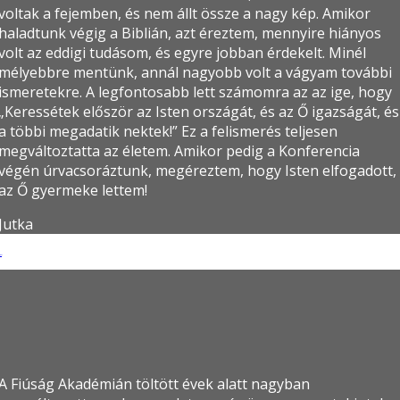
voltak a fejemben, és nem állt össze a nagy kép. Amikor
haladtunk végig a Biblián, azt éreztem, mennyire hiányos
volt az eddigi tudásom, és egyre jobban érdekelt. Minél
mélyebbre mentünk, annál nagyobb volt a vágyam további
ismeretekre. A legfontosabb lett számomra az az ige, hogy
„Keressétek először az Isten országát, és az Ő igazságát, és
a többi megadatik nektek!” Ez a felismerés teljesen
megváltoztatta az életem. Amikor pedig a Konferencia
végén úrvacsoráztunk, megéreztem, hogy Isten elfogadott,
az Ő gyermeke lettem!
Jutka
bor
A Fiúság Akadémián töltött évek alatt nagyban