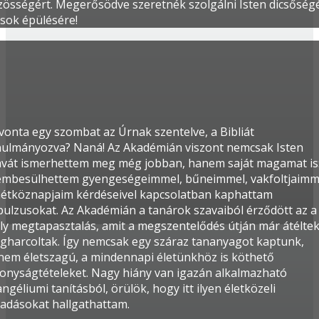
zösségért. Megerősödve szeretnék szolgálni Isten dicsőség
sok épülésére!
vonta egy szombat az Úrnak szentelve, a Bibliát
nulmányozva? Naná! Az Akadémián viszont nemcsak Isten
avát ismerhettem meg még jobban, hanem saját magamat is
embesülhettem gyengeségeimmel, bűneimmel, vakfoltjaimm
hétköznapjaim kérdéseivel kapcsolatban kaphattam
pulzusokat. Az Akadémián a tanárok szavaiból érződött az a
ly megtapasztalás, amit a megszentelődés útján már átéltek
gharcoltak. Így nemcsak egy száraz tananyagot kaptunk,
nem életszagú, a mindennapi életünkhöz is köthető
zonyságtételeket. Nagy hiány van igazán alkalmazható
ngéliumi tanításból, örülök, hogy itt ilyen életközeli
őadásokat hallgathattam.