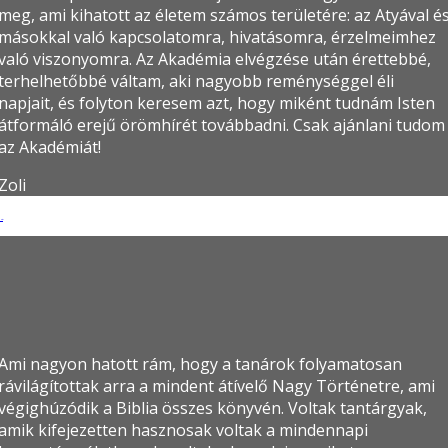
meg, ami kihatott az életem számos területére: az Atyával é
másokkal való kapcsolatomra, hivatásomra, érzelmeimhez
való viszonyomra. Az Akadémia elvégzése után érettebbé,
terhelhetőbbé váltam, aki nagyobb reménységgel éli
napjait, és folyton keresem azt, hogy miként tudnám Isten
átformáló erejű örömhírét továbbadni. Csak ajánlani tudom
az Akadémiát!
Zoli
tyi
Ami nagyon hatott rám, hogy a tanárok folyamatosan
rávilágítottak arra a mindent átívelő Nagy Történetre, ami
végighúzódik a Biblia összes könyvén. Voltak tantárgyak,
amik kifejezetten hasznosak voltak a mindennapi