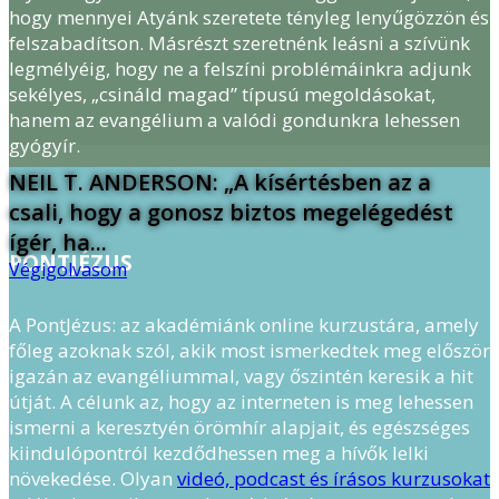
hogy mennyei Atyánk szeretete tényleg lenyűgözzön és
felszabadítson. Másrészt szeretnénk leásni a szívünk
legmélyéig, hogy ne a felszíni problémáinkra adjunk
sekélyes, „csináld magad” típusú megoldásokat,
hanem az evangélium a valódi gondunkra lehessen
gyógyír.
NEIL T. ANDERSON: „A kísértésben az a
csali, hogy a gonosz biztos megelégedést
ígér, ha...
PONTJÉZUS
Végigolvasom
A PontJézus: az akadémiánk online kurzustára, amely
főleg azoknak szól, akik most ismerkedtek meg először
igazán az evangéliummal, vagy őszintén keresik a hit
útját. A célunk az, hogy az interneten is meg lehessen
ismerni a keresztyén örömhír alapjait, és egészséges
kiindulópontról kezdődhessen meg a hívők lelki
növekedése. Olyan
videó, podcast és írásos kurzusokat