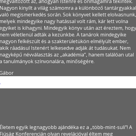
megváltozott az, ahogyan Istenre és önmagamra tekintek.
Nagyon kinyílt a világ számomra a különböző tantárgyakka
való megismerkedés során. Sok könyvet kellett elolvasnunk
melyek mindegyike nagy hatással volt rám, kár lett volna
egyiket is kihagyni. Mindegyik könyv után azt éreztem, hog
nem véletlenül adták a kezünkbe. A tanárok mindegyike
nagyon felkészült és a szakterületükön elmélyült ember,
akik ráadásul Istenért lelkesedve adják át tudásukat. Nem
nagyképű névválasztás az „akadémia”, hanem találóan utal
a tanulmányok színvonalára, minőségére.
Gábor
it
Életem egyik legnagyobb ajándéka ez a „több-mint-suli”! A
Fiúság Konferencián olyan revelációval éltem meg