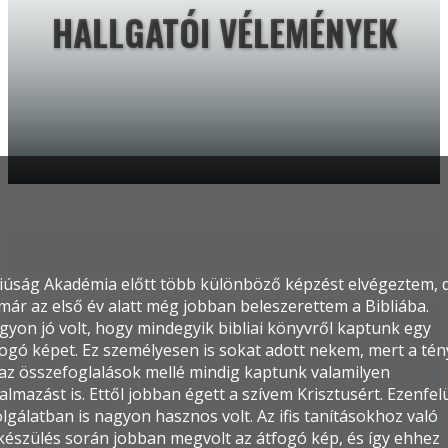
HALLGATÓI VÉLEMÉNYEK
Fiúság Akadémia előtt több különböző képzést elvégeztem, 
 már az első év alatt még jobban beleszerettem a Bibliába.
gyon jó volt, hogy mindegyik bibliai könyvről kaptunk egy
fogó képet. Ez személyesen is sokat adott nekem, mert a té
 az összefoglalások mellé mindig kaptunk valamilyen
almazást is. Ettől jobban égett a szívem Krisztusért. Ezenfelü
lgálatban is nagyon hasznos volt. Az ifis tanításokhoz való
lkészülés során jobban megvolt az átfogó kép, és így ehhez