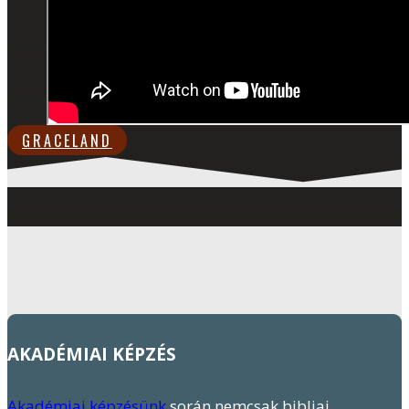
GRACELAND
AKADÉMIAI KÉPZÉS
Akadémiai képzésünk
során nemcsak bibliai