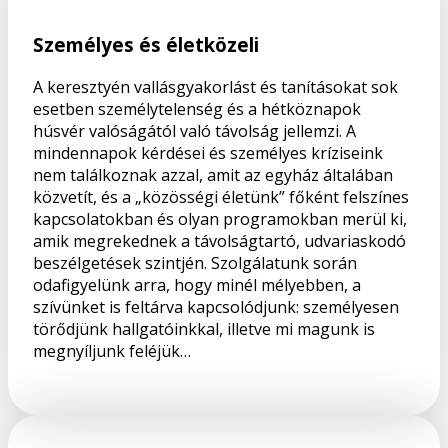
Személyes és életközeli
A keresztyén vallásgyakorlást és tanításokat sok
esetben személytelenség és a hétköznapok
húsvér valóságától való távolság jellemzi. A
mindennapok kérdései és személyes kríziseink
nem találkoznak azzal, amit az egyház általában
közvetít, és a „közösségi életünk” főként felszínes
kapcsolatokban és olyan programokban merül ki,
amik megrekednek a távolságtartó, udvariaskodó
beszélgetések szintjén. Szolgálatunk során
odafigyelünk arra, hogy minél mélyebben, a
szívünket is feltárva kapcsolódjunk: személyesen
törődjünk hallgatóinkkal, illetve mi magunk is
megnyíljunk feléjük…