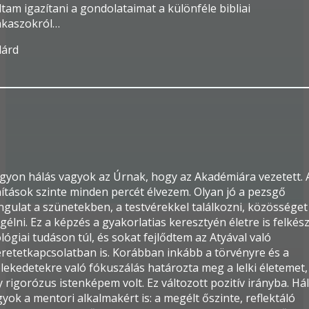
tam igazítani a gondolataimat a különféle bibliai
akaszokról…
lárd
gyon hálás vagyok az Úrnak, hogy az Akadémiára vezetett. 
ítások szinte minden percét élvezem. Olyan jó a pezsgő
ngulat a szünetekben, a testvérekkel találkozni, közösséget
élni. Ez a képzés a gyakorlatias keresztyén életre is felkész
lógiai tudáson túl, és sokat fejlődtem az Atyával való
eretetkapcsolatban is. Korábban inkább a törvényre és a
lekedetekre való fókuszálás határozta meg a lelki életemet,
 rigorózus istenképem volt. Ez változott pozitív irányba. Há
yok a mentori alkalmakért is: a megélt őszinte, reflektáló