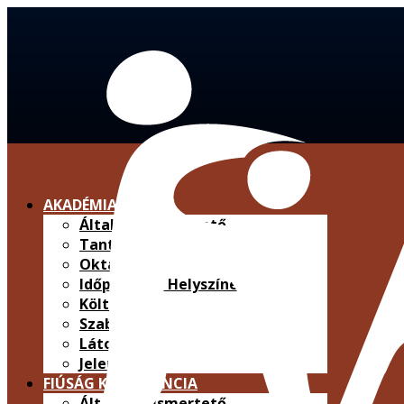
AKADÉMIAI KÉPZÉS
Általános ismertető
Tantárgyleírások
Oktatók
Időpontok / Helyszínek
Költségek
Szabályzat
Látogatás
Jelentkezés
FIÚSÁG KONFERENCIA
Általános ismertető