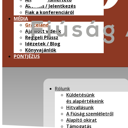
Aktuális / Jelentkezés
Fiak a konferenciáról
MÉDIA
Graceland
Ajánlott videók
Reggeli Plussz
Idézetek / Blog
Könyvajánlók
PONTJÉZUS
Rólunk
Küldetésünk
és alapértékeink
Hitvallásunk
A Fiúság szemléletről
Alapító okirat
Támogatás