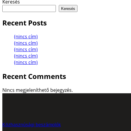
Keresés
Keresés
Recent Posts
(nincs cím)
(nincs cím)
(nincs cím)
(nincs cím)
(nincs cím)
Recent Comments
Nincs megjeleníthető bejegyzés.
Közhasznúsági beszámolók