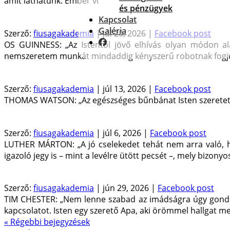
amit láthatunk. Ember volt, de Isten megtestesülése. A föld
és pénzügyek
Kapcsolat
Galéria
Szerző:
fiusagakademia
|
júl 20, 2026
|
Facebook post
OS GUINNESS: „Az Istentől jövő elhívás olyan módon al
nemszeretem munkát mindaddig kényszerű robotnak fogjuk
Szerző:
fiusagakademia
|
júl 13, 2026
|
Facebook post
THOMAS WATSON: „Az egészséges bűnbánat Isten szeretet
Szerző:
fiusagakademia
|
júl 6, 2026
|
Facebook post
LUTHER MÁRTON: „A jó cselekedet tehát nem arra való, ho
igazoló jegy is – mint a levélre ütött pecsét –, mely bizonyos
Szerző:
fiusagakademia
|
jún 29, 2026
|
Facebook post
TIM CHESTER: „Nem lenne szabad az imádságra úgy gondolnu
kapcsolatot. Isten egy szerető Apa, aki örömmel hallgat m
« Régebbi bejegyzések