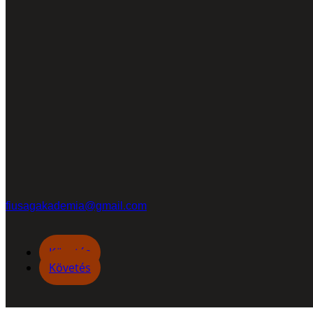
fiusagakademia@gmail.com
Követés
Követés