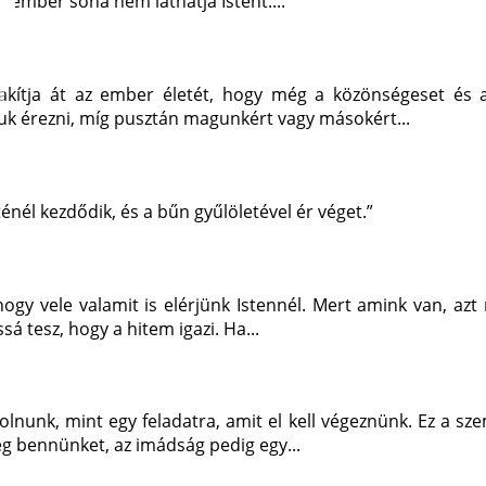
i ember soha nem láthatja Istent....
akítja át az ember életét, hogy még a közönségeset és
 érezni, míg pusztán magunkért vagy másokért...
énél kezdődik, és a bűn gyűlöletével ér véget.”
gy vele valamit is elérjünk Istennél. Mert amink van, azt 
sá tesz, hogy a hitem igazi. Ha...
nk, mint egy feladatra, amit el kell végeznünk. Ez a szem
eg bennünket, az imádság pedig egy...