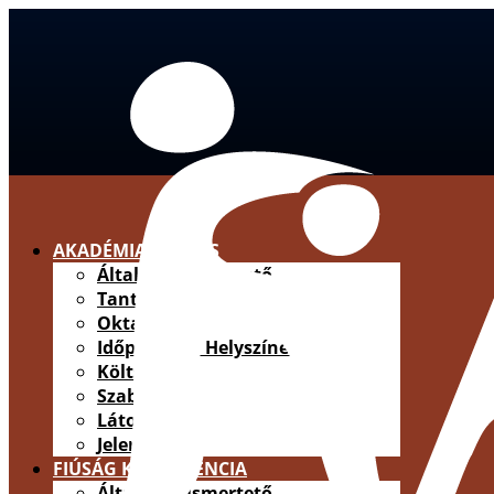
AKADÉMIAI KÉPZÉS
Általános ismertető
Tantárgyleírások
Oktatók
Időpontok / Helyszínek
Költségek
Szabályzat
Látogatás
Jelentkezés
FIÚSÁG KONFERENCIA
Általános ismertető