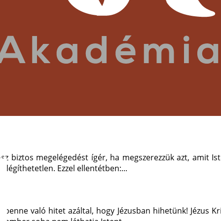
sz biztos megelégedést ígér, ha megszerezzük azt, amit Iste
légíthetetlen. Ezzel ellentétben:...
nne való hitet azáltal, hogy Jézusban hihetünk! Jézus Krisz