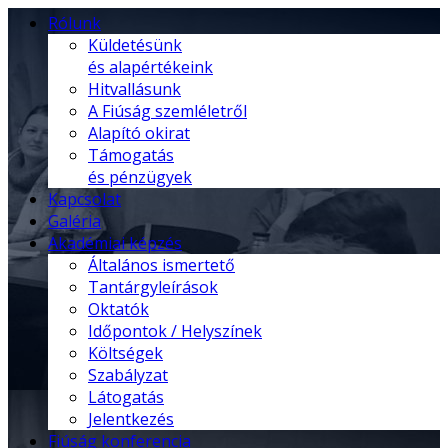
Rólunk
Küldetésünk
és alapértékeink
Hitvallásunk
A Fiúság szemléletről
Alapító okirat
Támogatás
és pénzügyek
Kapcsolat
Galéria
Akadémiai képzés
Általános ismertető
Tantárgyleírások
Oktatók
Időpontok / Helyszínek
Költségek
Szabályzat
Látogatás
Jelentkezés
Fiúság konferencia