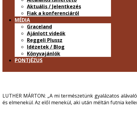
Aktuális / Jelentkezés
Fiak a konferenciáról
MÉDIA
Graceland
Ajánlott videók
Reggeli Plussz
Idézetek / Blog
Könyvajánlók
PONTJÉZUS
LUTHER MÁRTON: „A mi természetünk gyalázatos alávalósá
és elmenekül. Az elől menekül, aki után méltán futnia kellen