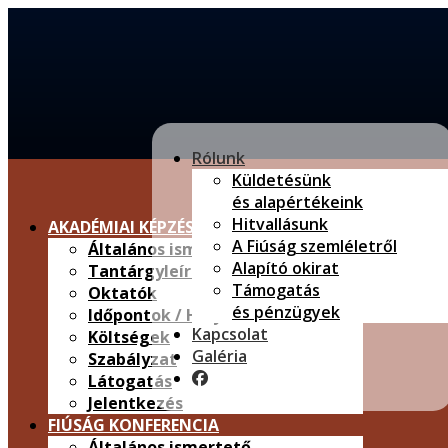
Rólunk
Küldetésünk
és alapértékeink
Hitvallásunk
AKADÉMIAI KÉPZÉS
A Fiúság szemléletről
Általános ismertető
Alapító okirat
Tantárgyleírások
Támogatás
Oktatók
és pénzügyek
Időpontok / Helyszínek
Kapcsolat
Költségek
Galéria
Szabályzat
Látogatás
Jelentkezés
FIÚSÁG KONFERENCIA
Általános ismertető