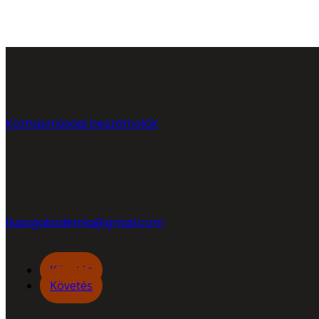
Közhasznúsági beszámolók
fiusagakademia@gmail.com
Követés
Követés