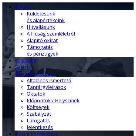
Rólunk
Küldetésünk
és alapértékeink
Hitvallásunk
A Fiúság szemléletről
Alapító okirat
Támogatás
és pénzügyek
Kapcsolat
Galéria
Akadémiai képzés
Általános ismertető
Tantárgyleírások
Oktatók
Időpontok / Helyszínek
Költségek
Szabályzat
Látogatás
Jelentkezés
Fiúság konferencia