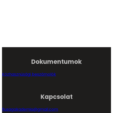
Dokumentumok
Közhasznúsági beszámolók
Kapcsolat
fiusagakademia@gmail.com