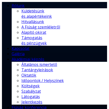
Rólunk
Küldetésünk
és alapértékeink
Hitvallásunk
A Fiúság szemléletről
Alapító okirat
Támogatás
és pénzügyek
Kapcsolat
Galéria
Akadémiai képzés
Általános ismertető
Tantárgyleírások
Oktatók
Időpontok / Helyszínek
Költségek
Szabályzat
Látogatás
Jelentkezés
Fiúság konferencia