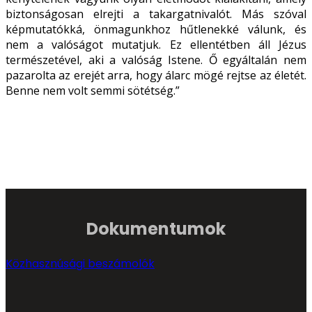
biztonságosan elrejti a takargatnivalót. Más szóval
képmutatókká, önmagunkhoz hűtlenekké válunk, és
nem a valóságot mutatjuk. Ez ellentétben áll Jézus
természetével, aki a valóság Istene. Ő egyáltalán nem
pazarolta az erejét arra, hogy álarc mögé rejtse az életét.
Benne nem volt semmi sötétség.”
Dokumentumok
Közhasznúsági beszámolók