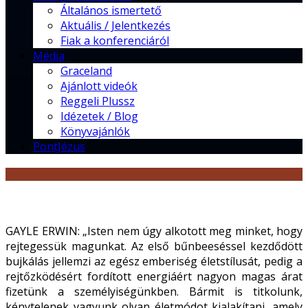
Általános ismertető
Aktuális / Jelentkezés
Fiak a konferenciáról
Média
Graceland
Ajánlott videók
Reggeli Plussz
Idézetek / Blog
Könyvajánlók
PontJézus
GAYLE ERWIN: „Isten nem úgy alkotott meg minket, hogy
rejtegessük magunkat. Az első bűnbeeséssel kezdődött
bujkálás jellemzi az egész emberiség életstílusát, pedig a
rejtőzködésért fordított energiáért nagyon magas árat
fizetünk a személyiségünkben. Bármit is titkolunk,
kénytelenek vagyunk olyan életmódot kialakítani, amely