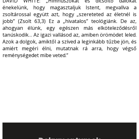
DAVID WHITE: „Himnuszokat és dicsőítő dalokat
énekelünk, hogy magasztaljuk Istent, megvallva a
zsoltárossal együtt azt, hogy „szereteted az életnél is
jobb” (Zsolt 63,3) Ez a „hivatalos” teológiánk. De az,
ahogyan élünk, egy egészen más elköteleződésről
tanúskodik… Az igazi vallásod az, amiben örömödet leled.
Azok a dolgok, amiktől a szíved a leginkább tűzbe jön, és
amiért megéri élni, mutatnak rá arra, hogy végső
reménységedet mibe veted.”