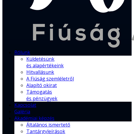
Rólunk
Küldetésünk
és alapértékeink
Hitvallásunk
A Fiúság szemléletről
Alapító okirat
Támogatás
és pénzügyek
Kapcsolat
Galéria
Akadémiai képzés
Általános ismertető
Tantárgyleírások