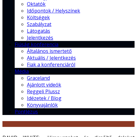
Oktatók
Időpontok / Helyszínek
Költségek
Szabályzat
Látogatás
Jelentkezés
Fiúság konferencia
Általános ismertető
Aktuális / Jelentkezés
Fiak a konferenciáról
Média
Graceland
Ajánlott videók
Reggeli Plussz
Idézetek / Blog
Könyvajánlók
PontJézus