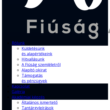
Rólunk
Küldetésünk
és alapértékeink
Hitvallásunk
A Fiúság szemléletről
Alapító okirat
Támogatás
és pénzügyek
Kapcsolat
Galéria
Akadémiai képzés
Általános ismertető
Tantárgyleírások