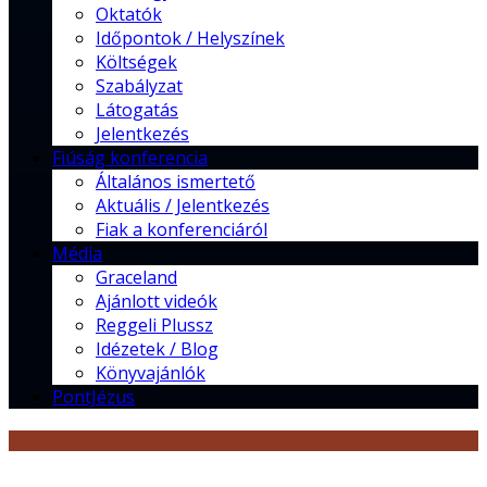
Oktatók
Időpontok / Helyszínek
Költségek
Szabályzat
Látogatás
Jelentkezés
Fiúság konferencia
Általános ismertető
Aktuális / Jelentkezés
Fiak a konferenciáról
Média
Graceland
Ajánlott videók
Reggeli Plussz
Idézetek / Blog
Könyvajánlók
PontJézus