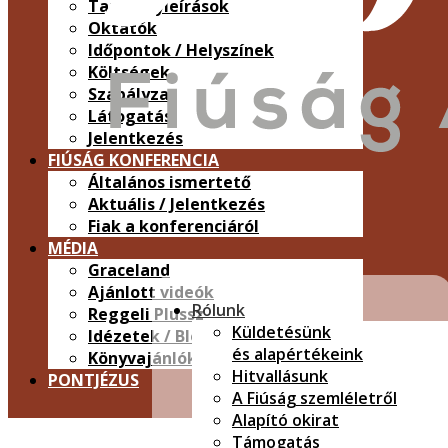
Tantárgyleírások
Oktatók
Időpontok / Helyszínek
Költségek
Szabályzat
Látogatás
Jelentkezés
FIÚSÁG KONFERENCIA
Általános ismertető
Aktuális / Jelentkezés
Fiak a konferenciáról
MÉDIA
Graceland
Ajánlott videók
Rólunk
Reggeli Plussz
Küldetésünk
Idézetek / Blog
és alapértékeink
Könyvajánlók
Hitvallásunk
PONTJÉZUS
A Fiúság szemléletről
Alapító okirat
Támogatás