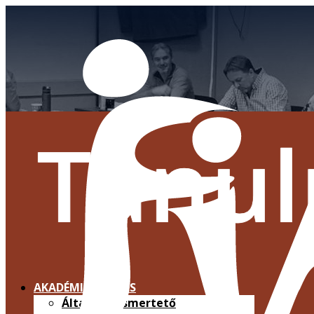
AKADÉMIAI KÉPZÉS
Általános ismertető