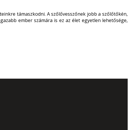
einkre támaszkodni. A szőlővesszőnek jobb a szőlőtőkén,
gigazabb ember számára is ez az élet egyetlen lehetősége,