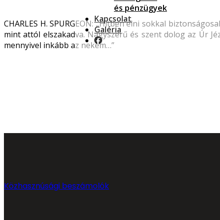
és pénzügyek
Kapcsolat
CHARLES H. SPURGEON: „Hitben élni sokkal biztonságosabb
Galéria
mint attól elszakadva. Nagyszerű és szent dolog az Úr Jé
mennyivel inkább az nekem…”
Közhasznúsági beszámolók