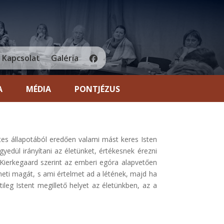
Kapcsolat
Galéria
A
MÉDIA
PONTJÉZUS
s állapotából eredően valami mást keres Isten
gyedül irányítani az életünket, értékesnek érezni
 Kierkegaard szerint az emberi egóra alapvetően
eti magát, s ami értelmet ad a létének, majd ha
ileg Istent megillető helyet az életünkben, az a