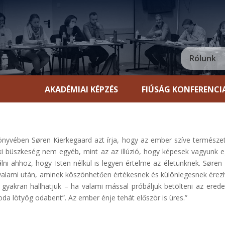
Rólunk
AKADÉMIAI KÉPZÉS
FIÚSÁG KONFERENCI
yvében Søren Kierkegaard azt írja, hogy az ember szíve természete
lelki büszkeség nem egyéb, mint az az illúzió, hogy képesek vagyunk e
lni ahhoz, hogy Isten nélkül is legyen értelme az életünknek. Søren
valami után, aminek köszönhetően értékesnek és különlegesnek érezh
t gyakran hallhatjuk – ha valami mással próbáljuk betölteni az eredet
-oda lötyög odabent”. Az ember énje tehát először is üres.”