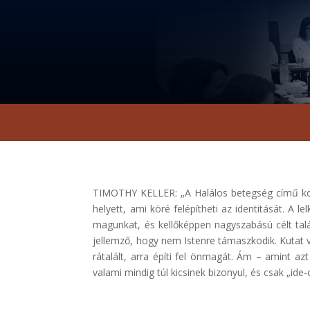
TIMOTHY KELLER: „A Halálos betegség című kön
helyett, ami köré felépítheti az identitását. A 
magunkat, és kellőképpen nagyszabású célt talá
jellemző, hogy nem Istenre támaszkodik. Kutat 
rátalált, arra építi fel önmagát. Ám – amint az
valami mindig túl kicsinek bizonyul, és csak „ide