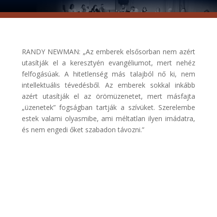
RANDY NEWMAN: „Az emberek elsősorban nem azért
utasítják el a keresztyén evangéliumot, mert nehéz
felfogásúak. A hitetlenség más talajból nő ki, nem
intellektuális tévedésből. Az emberek sokkal inkább
azért utasítják el az örömüzenetet, mert másfajta
„üzenetek” fogságban tartják a szívüket. Szerelembe
estek valami olyasmibe, ami méltatlan ilyen imádatra,
és nem engedi őket szabadon távozni.”