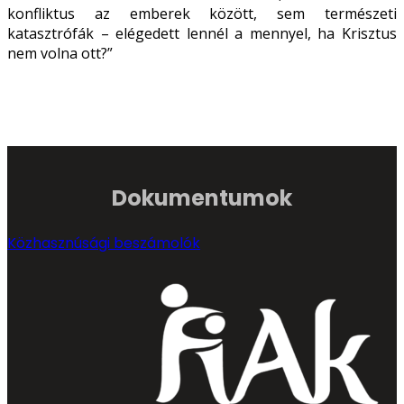
konfliktus az emberek között, sem természeti
katasztrófák – elégedett lennél a mennyel, ha Krisztus
nem volna ott?”
Dokumentumok
Közhasznúsági beszámolók