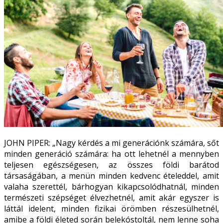
JOHN PIPER: „Nagy kérdés a mi generációnk számára, sőt
minden generáció számára: ha ott lehetnél a mennyben
teljesen egészségesen, az összes földi barátod
társaságában, a menün minden kedvenc ételeddel, amit
valaha szerettél, bárhogyan kikapcsolódhatnál, minden
természeti szépséget élvezhetnél, amit akár egyszer is
láttál idelent, minden fizikai örömben részesülhetnél,
amibe a földi életed során belekóstoltál, nem lenne soha