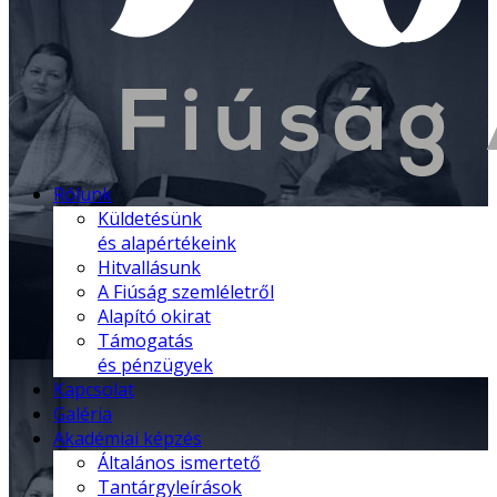
Rólunk
Küldetésünk
és alapértékeink
Hitvallásunk
A Fiúság szemléletről
Alapító okirat
Támogatás
és pénzügyek
Kapcsolat
Galéria
Akadémiai képzés
Általános ismertető
Tantárgyleírások