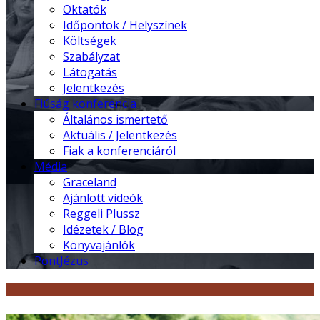
Oktatók
Időpontok / Helyszínek
Költségek
Szabályzat
Látogatás
Jelentkezés
Fiúság konferencia
Általános ismertető
Aktuális / Jelentkezés
Fiak a konferenciáról
Média
Graceland
Ajánlott videók
Reggeli Plussz
Idézetek / Blog
Könyvajánlók
PontJézus